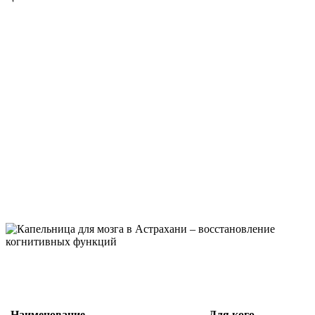
Срочность
вызова
Без
выходных
Гарантируем
качество
Наименование
Для кого