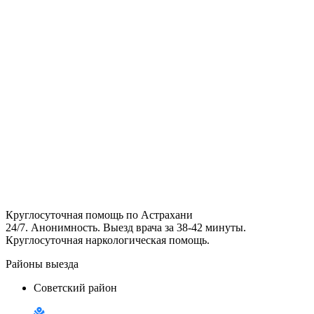
Мы работаем только по согласию пациента.
Это требование законодательства
РФ No 323-ФЗ от 21.11.2011
Что делать если не хочет лечиться?
Вызвать врача
Круглосуточная помощь по Астрахани
24/7. Анонимность. Выезд врача за 38-42 минуты.
Круглосуточная наркологическая помощь.
Районы выезда
Советский район