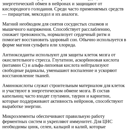
энергетический обмен в нейронах и защищают от
кислородного голодания. Среди часто применяемых средств
— пирацетам, мексидол и их аналоги.
Магний необходим для снятия сосудистых спазмов и
мышечного напряжения. Способствует расслаблению,
снижает тревожность, нормализует сердечный ритм и
помогает восстановить здоровый сон. Обычно используется в
форме магния сульфата или хлорида.
Антиоксиданты используют для защиты клеток мозга от
окислительного стресса. Глутатион, аскорбиновая кислота
(витамин C) и альфа-липоевая кислота нейтрализуют
свободные радикалы, уменьшают воспаление и ускоряют
восстановление тканей.
Аминокислоты служат строительным материалом для клеток
и участвуют в энергетическом обмене мозга. В состав
капельниц часто входят глутамин, таурин и карнитин,
которые поддерживают активность нейронов, способствуют
выработке энергии.
Микроэлементы обеспечивают правильную работу
ферментных систем и укрепляют иммунитет. Для ЦНС
необходимы цинк, селен, кальций и калий, которые