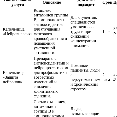
Описание
Срок
Ц
услуги
подходит
Комплекс
витаминов группы
Для студентов,
B, аминокислот и
специалистов
антиоксидантов
умственного
3
Капельница
для улучшения
труда и при
1 час
«Нейроэнергия»
мозгового
₽
снижении
кровообращения и
концентрации
повышения
внимания.
умственной
активности.
Препараты с
антиоксидантами и
Пожилые
нейропротекторами
пациенты, люди
Капельница
для профилактики
3
с
2
«Защита
возрастных
переутомлением
часа
₽
нейронов»
изменений и
и хроническим
снижения
стрессом.
когнитивных
функций.
Состав с магнием,
витаминами
Люди,
группы B и
испытывающие
аминокислотами