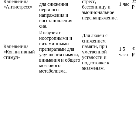
3
Капельница
стресс,
для снижения
1 час
«Антистресс»
бессонницу и
₽
нервного
эмоциональное
напряжения и
перенапряжение.
восстановления
сна.
Инфузия с
Для людей с
ноотропными и
снижением
витаминными
Капельница
памяти, при
3
препаратами для
1,5
«Когнитивный
умственной
улучшения памяти,
часа
₽
стимул»
усталости и
внимания и общего
подготовке к
мозгового
экзаменам.
метаболизма.
1
Оставьте заявку или позвоните
2