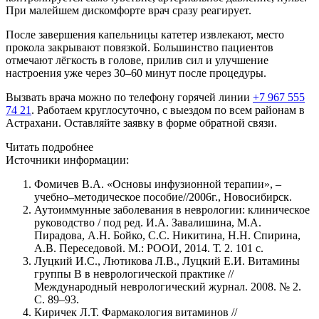
При малейшем дискомфорте врач сразу реагирует.
После завершения капельницы катетер извлекают, место
прокола закрывают повязкой. Большинство пациентов
отмечают лёгкость в голове, прилив сил и улучшение
настроения уже через 30–60 минут после процедуры.
Вызвать врача можно по телефону горячей линии
+7 967 555
74 21
. Работаем круглосуточно, с выездом по всем районам в
Астрахани. Оставляйте заявку в форме обратной связи.
Читать подробнее
Источники информации:
Фомичев В.А. «Основы инфузионной терапии», –
учебно–методическое пособие//2006г., Новосибирск.
Аутоиммунные заболевания в неврологии: клиническое
руководство / под ред. И.А. Завалишина, М.А.
Пирадова, А.Н. Бойко, С.С. Никитина, Н.Н. Спирина,
А.В. Переседовой. М.: РООИ, 2014. Т. 2. 101 с.
Луцкий И.С., Лютикова Л.В., Луцкий Е.И. Витамины
группы В в неврологической практике //
Международный неврологический журнал. 2008. № 2.
С. 89–93.
Киричек Л.Т. Фармакология витаминов //